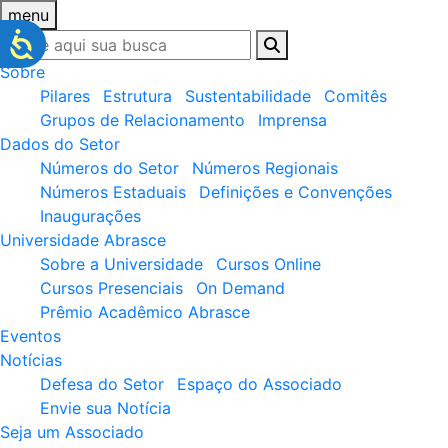
menu
Sobre
Pilares
Estrutura
Sustentabilidade
Comitês
Grupos de Relacionamento
Imprensa
Dados do Setor
Números do Setor
Números Regionais
Números Estaduais
Definições e Convenções
Inaugurações
Universidade Abrasce
Sobre a Universidade
Cursos Online
Cursos Presenciais
On Demand
Prêmio Acadêmico Abrasce
Eventos
Notícias
Defesa do Setor
Espaço do Associado
Envie sua Notícia
Seja um Associado