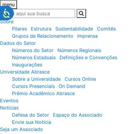
menu
Sobre
Pilares
Estrutura
Sustentabilidade
Comitês
Grupos de Relacionamento
Imprensa
Dados do Setor
Números do Setor
Números Regionais
Números Estaduais
Definições e Convenções
Inaugurações
Universidade Abrasce
Sobre a Universidade
Cursos Online
Cursos Presenciais
On Demand
Prêmio Acadêmico Abrasce
Eventos
Notícias
Defesa do Setor
Espaço do Associado
Envie sua Notícia
Seja um Associado