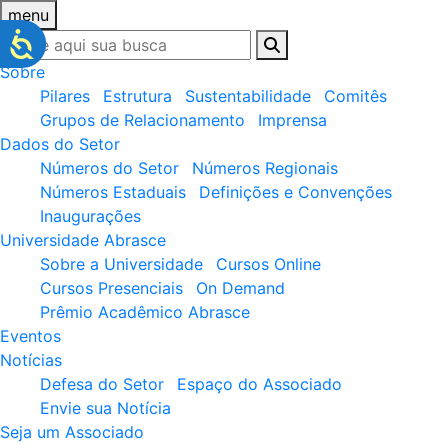
menu
Sobre
Pilares
Estrutura
Sustentabilidade
Comitês
Grupos de Relacionamento
Imprensa
Dados do Setor
Números do Setor
Números Regionais
Números Estaduais
Definições e Convenções
Inaugurações
Universidade Abrasce
Sobre a Universidade
Cursos Online
Cursos Presenciais
On Demand
Prêmio Acadêmico Abrasce
Eventos
Notícias
Defesa do Setor
Espaço do Associado
Envie sua Notícia
Seja um Associado