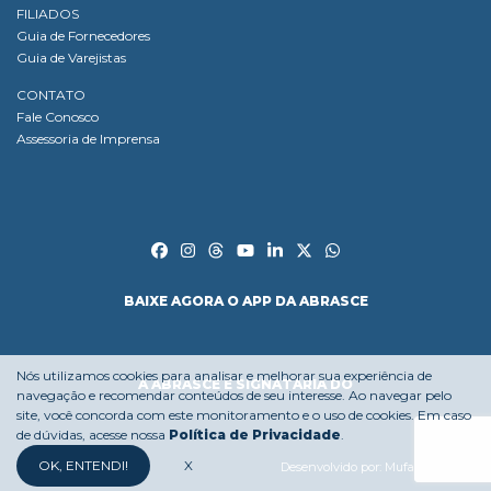
FILIADOS
Guia de Fornecedores
Guia de Varejistas
CONTATO
Fale Conosco
Assessoria de Imprensa
BAIXE AGORA O APP DA ABRASCE
Nós utilizamos cookies para analisar e melhorar sua experiência de
A ABRASCE É SIGNATÁRIA DO
navegação e recomendar conteúdos de seu interesse. Ao navegar pelo
site, você concorda com este monitoramento e o uso de cookies. Em caso
de dúvidas, acesse nossa
Política de Privacidade
.
OK, ENTENDI!
X
Desenvolvido por:
Mufasa Agency