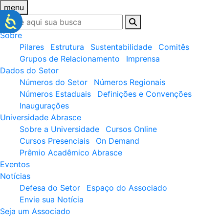
menu
Sobre
Pilares
Estrutura
Sustentabilidade
Comitês
Grupos de Relacionamento
Imprensa
Dados do Setor
Números do Setor
Números Regionais
Números Estaduais
Definições e Convenções
Inaugurações
Universidade Abrasce
Sobre a Universidade
Cursos Online
Cursos Presenciais
On Demand
Prêmio Acadêmico Abrasce
Eventos
Notícias
Defesa do Setor
Espaço do Associado
Envie sua Notícia
Seja um Associado