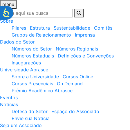
menu
Sobre
Pilares
Estrutura
Sustentabilidade
Comitês
Grupos de Relacionamento
Imprensa
Dados do Setor
Números do Setor
Números Regionais
Números Estaduais
Definições e Convenções
Inaugurações
Universidade Abrasce
Sobre a Universidade
Cursos Online
Cursos Presenciais
On Demand
Prêmio Acadêmico Abrasce
Eventos
Notícias
Defesa do Setor
Espaço do Associado
Envie sua Notícia
Seja um Associado