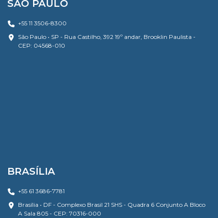
SÃO PAULO
+55 11 3506-8300
São Paulo • SP - Rua Castilho, 392 19º andar, Brooklin Paulista -
CEP: 04568-010
BRASÍLIA
+55 61 3686-7781
Brasília • DF - Complexo Brasil 21 SHS - Quadra 6 Conjunto A Bloco
A Sala 805 - CEP: 70316-000