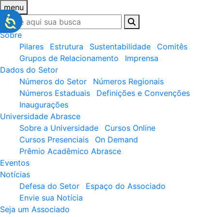
menu
Sobre
Pilares
Estrutura
Sustentabilidade
Comitês
Grupos de Relacionamento
Imprensa
Dados do Setor
Números do Setor
Números Regionais
Números Estaduais
Definições e Convenções
Inaugurações
Universidade Abrasce
Sobre a Universidade
Cursos Online
Cursos Presenciais
On Demand
Prêmio Acadêmico Abrasce
Eventos
Notícias
Defesa do Setor
Espaço do Associado
Envie sua Notícia
Seja um Associado