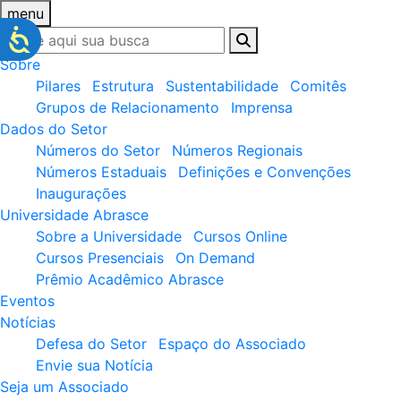
menu
Sobre
Pilares
Estrutura
Sustentabilidade
Comitês
Grupos de Relacionamento
Imprensa
Dados do Setor
Números do Setor
Números Regionais
Números Estaduais
Definições e Convenções
Inaugurações
Universidade Abrasce
Sobre a Universidade
Cursos Online
Cursos Presenciais
On Demand
Prêmio Acadêmico Abrasce
Eventos
Notícias
Defesa do Setor
Espaço do Associado
Envie sua Notícia
Seja um Associado