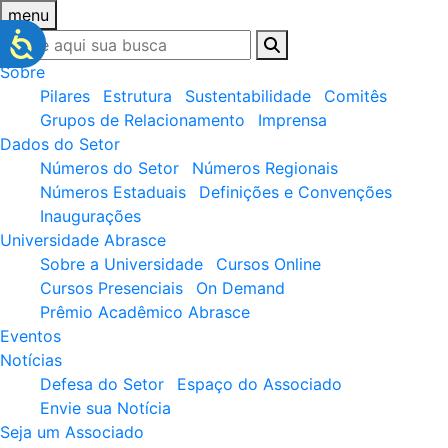
menu
Sobre
Pilares
Estrutura
Sustentabilidade
Comitês
Grupos de Relacionamento
Imprensa
Dados do Setor
Números do Setor
Números Regionais
Números Estaduais
Definições e Convenções
Inaugurações
Universidade Abrasce
Sobre a Universidade
Cursos Online
Cursos Presenciais
On Demand
Prêmio Acadêmico Abrasce
Eventos
Notícias
Defesa do Setor
Espaço do Associado
Envie sua Notícia
Seja um Associado