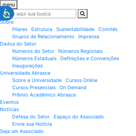
menu
Sobre
Pilares
Estrutura
Sustentabilidade
Comitês
Grupos de Relacionamento
Imprensa
Dados do Setor
Números do Setor
Números Regionais
Números Estaduais
Definições e Convenções
Inaugurações
Universidade Abrasce
Sobre a Universidade
Cursos Online
Cursos Presenciais
On Demand
Prêmio Acadêmico Abrasce
Eventos
Notícias
Defesa do Setor
Espaço do Associado
Envie sua Notícia
Seja um Associado