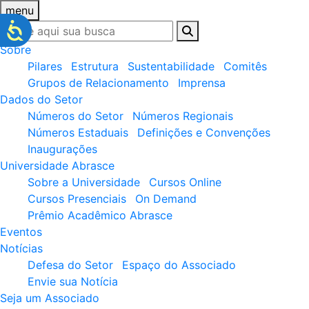
menu
Sobre
Pilares
Estrutura
Sustentabilidade
Comitês
Grupos de Relacionamento
Imprensa
Dados do Setor
Números do Setor
Números Regionais
Números Estaduais
Definições e Convenções
Inaugurações
Universidade Abrasce
Sobre a Universidade
Cursos Online
Cursos Presenciais
On Demand
Prêmio Acadêmico Abrasce
Eventos
Notícias
Defesa do Setor
Espaço do Associado
Envie sua Notícia
Seja um Associado