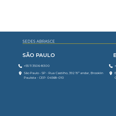
SEDES ABRASCE
SÃO PAULO
+55 11 3506-8300
+
São Paulo • SP - Rua Castilho, 392 19º andar, Brooklin
B
Paulista - CEP: 04568-010