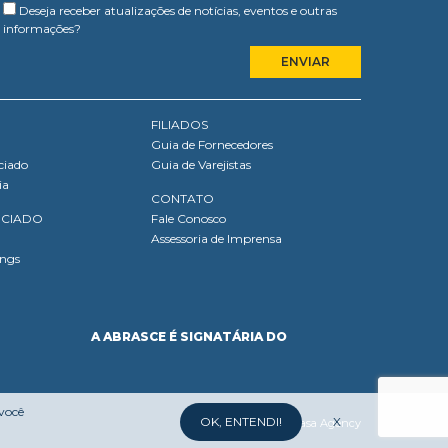
Deseja receber atualizações de notícias, eventos e outras
informações?
FILIADOS
Guia de Fornecedores
ciado
Guia de Varejistas
ia
CONTATO
OCIADO
Fale Conosco
Assessoria de Imprensa
ings
A ABRASCE É SIGNATÁRIA DO
 você
OK, ENTENDI!
X
Desenvolvido por:
Mufasa Agency