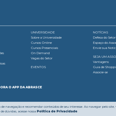
UNIVERSIDADE
NOTÍCIAS
Sobre a Universidade
Defesa do Setor
Cursos Online
Espaço do Asso
Cursos Presenciais
Envie sua Notíc
ões
On Demand
SEJA UM ASS
Vagas do Setor
Vantagens
isas
EVENTOS
Guia de Shopp
Associe-se
GORA O APP DA ABRASCE
a de navegação e recomendar conteúdos de seu interesse. Ao navegar pelo site,
de dúvidas, acesse nossa
Política de Privacidade
.