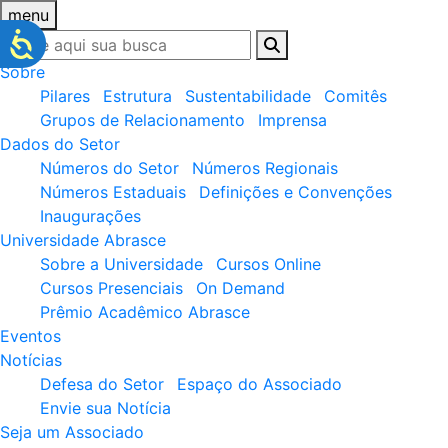
menu
Sobre
Pilares
Estrutura
Sustentabilidade
Comitês
Grupos de Relacionamento
Imprensa
Dados do Setor
Números do Setor
Números Regionais
Números Estaduais
Definições e Convenções
Inaugurações
Universidade Abrasce
Sobre a Universidade
Cursos Online
Cursos Presenciais
On Demand
Prêmio Acadêmico Abrasce
Eventos
Notícias
Defesa do Setor
Espaço do Associado
Envie sua Notícia
Seja um Associado