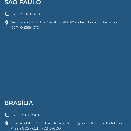
SÃO PAULO
+55 11 3506-8300
São Paulo • SP - Rua Castilho, 392 19º andar, Brooklin Paulista -
CEP: 04568-010
BRASÍLIA
+55 61 3686-7781
Brasília • DF - Complexo Brasil 21 SHS - Quadra 6 Conjunto A Bloco
A Sala 805 - CEP: 70316-000