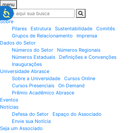
menu
Sobre
Pilares
Estrutura
Sustentabilidade
Comitês
Grupos de Relacionamento
Imprensa
Dados do Setor
Números do Setor
Números Regionais
Números Estaduais
Definições e Convenções
Inaugurações
Universidade Abrasce
Sobre a Universidade
Cursos Online
Cursos Presenciais
On Demand
Prêmio Acadêmico Abrasce
Eventos
Notícias
Defesa do Setor
Espaço do Associado
Envie sua Notícia
Seja um Associado