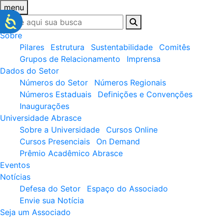
menu
Sobre
Pilares
Estrutura
Sustentabilidade
Comitês
Grupos de Relacionamento
Imprensa
Dados do Setor
Números do Setor
Números Regionais
Números Estaduais
Definições e Convenções
Inaugurações
Universidade Abrasce
Sobre a Universidade
Cursos Online
Cursos Presenciais
On Demand
Prêmio Acadêmico Abrasce
Eventos
Notícias
Defesa do Setor
Espaço do Associado
Envie sua Notícia
Seja um Associado