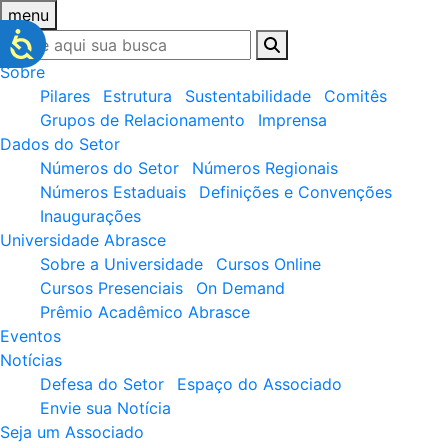
menu
Sobre
Pilares
Estrutura
Sustentabilidade
Comitês
Grupos de Relacionamento
Imprensa
Dados do Setor
Números do Setor
Números Regionais
Números Estaduais
Definições e Convenções
Inaugurações
Universidade Abrasce
Sobre a Universidade
Cursos Online
Cursos Presenciais
On Demand
Prêmio Acadêmico Abrasce
Eventos
Notícias
Defesa do Setor
Espaço do Associado
Envie sua Notícia
Seja um Associado