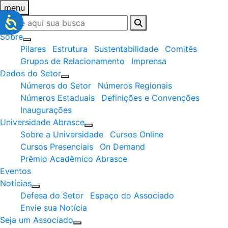
menu
Sobre
Pilares
Estrutura
Sustentabilidade
Comitês
Grupos de Relacionamento
Imprensa
Dados do Setor
Números do Setor
Números Regionais
Números Estaduais
Definições e Convenções
Inaugurações
Universidade Abrasce
Sobre a Universidade
Cursos Online
Cursos Presenciais
On Demand
Prêmio Acadêmico Abrasce
Eventos
Notícias
Defesa do Setor
Espaço do Associado
Envie sua Notícia
Seja um Associado