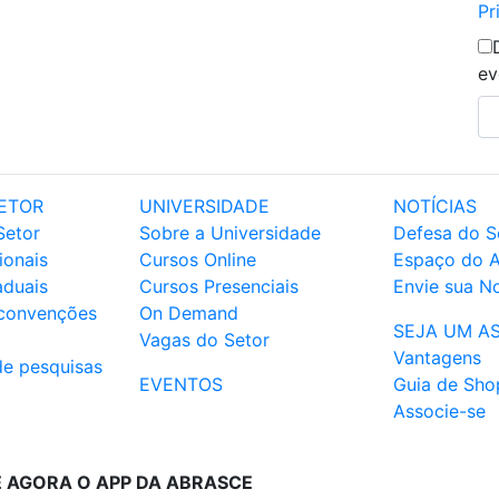
Pr
ev
ETOR
UNIVERSIDADE
NOTÍCIAS
Setor
Sobre a Universidade
Defesa do S
ionais
Cursos Online
Espaço do 
aduais
Cursos Presenciais
Envie sua No
 convenções
On Demand
SEJA UM A
Vagas do Setor
Vantagens
de pesquisas
EVENTOS
Guia de Sho
Associe-se
E AGORA O APP DA ABRASCE