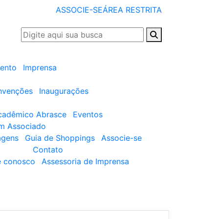
ASSOCIE-SE
ÁREA RESTRITA
ento
Imprensa
nvenções
Inaugurações
cadêmico Abrasce
Eventos
um Associado
agens
Guia de Shoppings
Associe-se
Contato
e conosco
Assessoria de Imprensa