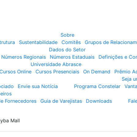
Sobre
trutura
Sustentabilidade
Comitês
Grupos de Relacionam
Dados do Setor
Números Regionais
Números Estaduais
Definições e Co
Universidade Abrasce
Cursos Online
Cursos Presenciais
On Demand
Prêmio A
Seja 
ociado
Envie sua Notícia
Programa Constelar
Vant
eiros
de Fornecedores
Guia de Varejistas
Downloads
Fal
yba Mall