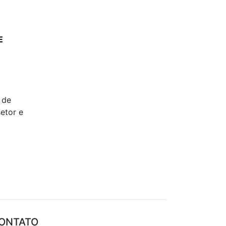
E
 de
etor e
ONTATO