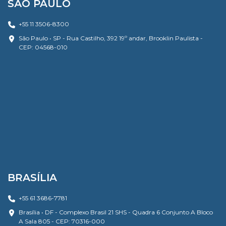
SÃO PAULO
+55 11 3506-8300
São Paulo • SP - Rua Castilho, 392 19º andar, Brooklin Paulista -
CEP: 04568-010
BRASÍLIA
+55 61 3686-7781
Brasília • DF - Complexo Brasil 21 SHS - Quadra 6 Conjunto A Bloco
A Sala 805 - CEP: 70316-000