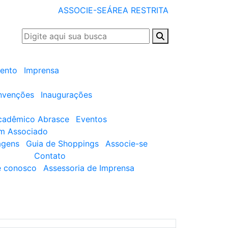
ASSOCIE-SE
ÁREA RESTRITA
ento
Imprensa
nvenções
Inaugurações
cadêmico Abrasce
Eventos
um Associado
agens
Guia de Shoppings
Associe-se
Contato
e conosco
Assessoria de Imprensa