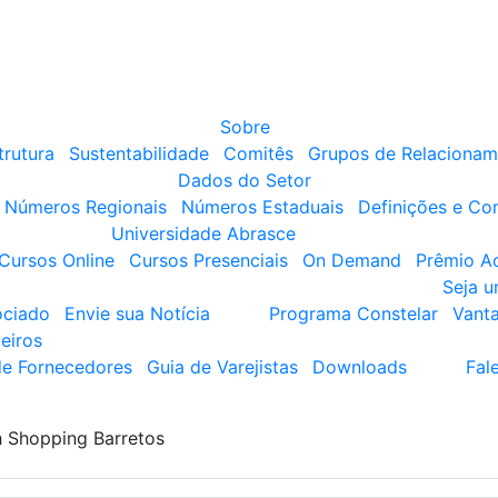
Sobre
trutura
Sustentabilidade
Comitês
Grupos de Relacionam
Dados do Setor
Números Regionais
Números Estaduais
Definições e Co
Universidade Abrasce
Cursos Online
Cursos Presenciais
On Demand
Prêmio A
Seja 
ociado
Envie sua Notícia
Programa Constelar
Vant
eiros
de Fornecedores
Guia de Varejistas
Downloads
Fal
 Shopping Barretos