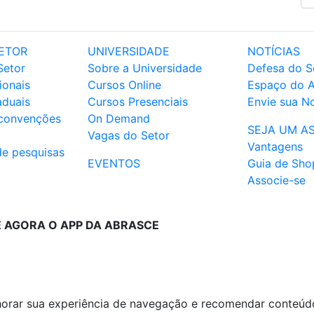
ETOR
UNIVERSIDADE
NOTÍCIAS
Setor
Sobre a Universidade
Defesa do S
ionais
Cursos Online
Espaço do 
aduais
Cursos Presenciais
Envie sua No
 convenções
On Demand
SEJA UM A
Vagas do Setor
Vantagens
de pesquisas
EVENTOS
Guia de Sho
Associe-se
E AGORA O APP DA ABRASCE
lhorar sua experiência de navegação e recomendar conteúd