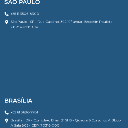
SÃO PAULO
+55 11 3506-8300
São Paulo • SP - Rua Castilho, 392 19º andar, Brooklin Paulista -
CEP: 04568-010
BRASÍLIA
+55 61 3686-7781
Brasília • DF - Complexo Brasil 21 SHS - Quadra 6 Conjunto A Bloco
A Sala 805 - CEP: 70316-000