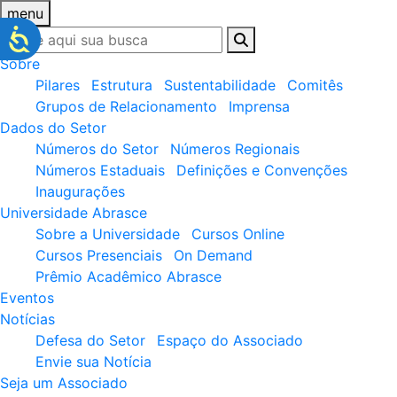
menu
Sobre
Pilares
Estrutura
Sustentabilidade
Comitês
Grupos de Relacionamento
Imprensa
Dados do Setor
Números do Setor
Números Regionais
Números Estaduais
Definições e Convenções
Inaugurações
Universidade Abrasce
Sobre a Universidade
Cursos Online
Cursos Presenciais
On Demand
Prêmio Acadêmico Abrasce
Eventos
Notícias
Defesa do Setor
Espaço do Associado
Envie sua Notícia
Seja um Associado