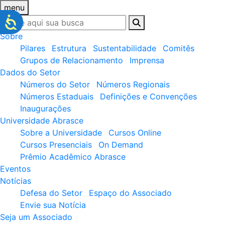
menu
Sobre
Pilares
Estrutura
Sustentabilidade
Comitês
Grupos de Relacionamento
Imprensa
Dados do Setor
Números do Setor
Números Regionais
Números Estaduais
Definições e Convenções
Inaugurações
Universidade Abrasce
Sobre a Universidade
Cursos Online
Cursos Presenciais
On Demand
Prêmio Acadêmico Abrasce
Eventos
Notícias
Defesa do Setor
Espaço do Associado
Envie sua Notícia
Seja um Associado