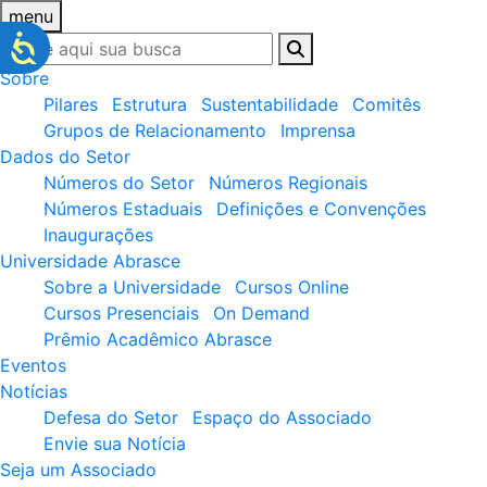
menu
Sobre
Pilares
Estrutura
Sustentabilidade
Comitês
Grupos de Relacionamento
Imprensa
Dados do Setor
Números do Setor
Números Regionais
Números Estaduais
Definições e Convenções
Inaugurações
Universidade Abrasce
Sobre a Universidade
Cursos Online
Cursos Presenciais
On Demand
Prêmio Acadêmico Abrasce
Eventos
Notícias
Defesa do Setor
Espaço do Associado
Envie sua Notícia
Seja um Associado