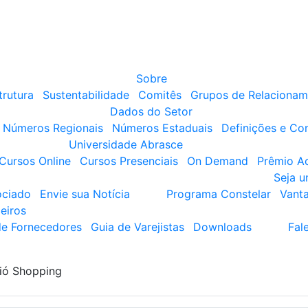
Sobre
trutura
Sustentabilidade
Comitês
Grupos de Relacionam
Dados do Setor
Números Regionais
Números Estaduais
Definições e Co
Universidade Abrasce
Cursos Online
Cursos Presenciais
On Demand
Prêmio A
Seja 
ociado
Envie sua Notícia
Programa Constelar
Vant
eiros
de Fornecedores
Guia de Varejistas
Downloads
Fal
ió Shopping