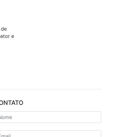
 de
etor e
ONTATO