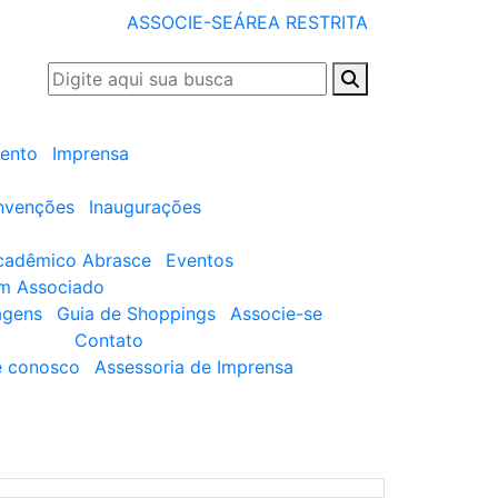
ASSOCIE-SE
ÁREA RESTRITA
ento
Imprensa
nvenções
Inaugurações
cadêmico Abrasce
Eventos
um Associado
agens
Guia de Shoppings
Associe-se
Contato
e conosco
Assessoria de Imprensa