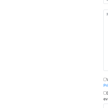
Pr
ev