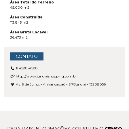
Área Total do Terreno
45.000
m2
Área Construída
113.845
m2
Área Bruta Locável
36.473
m2
CONTATO
11 4588-4588
http://www.jundiaishopping.com.br
Av. 9 de Julho, - Anhangabaú - SP/Jundiaí - 13208056
PARA MAIS INFORMAÇÕES, CONSULTE O
CENSO