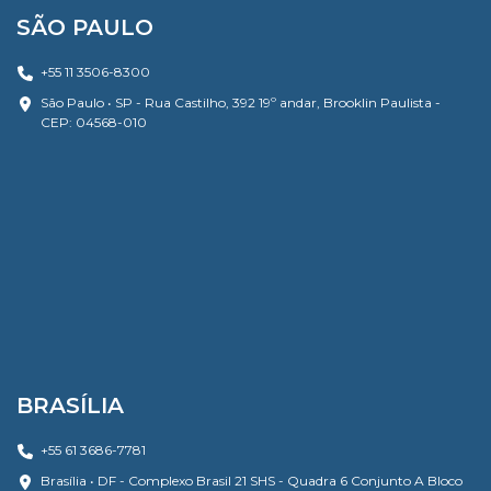
SÃO PAULO
+55 11 3506-8300
São Paulo • SP - Rua Castilho, 392 19º andar, Brooklin Paulista -
CEP: 04568-010
BRASÍLIA
+55 61 3686-7781
Brasília • DF - Complexo Brasil 21 SHS - Quadra 6 Conjunto A Bloco