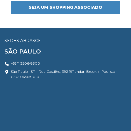
SEJA UM SHOPPING ASSOCIADO
SEDES ABRASCE
SÃO PAULO
+55 11 3506-8300
São Paulo • SP - Rua Castilho, 392 19º andar, Brooklin Paulista -
CEP: 04568-010