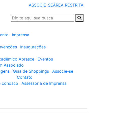
ASSOCIE-SE
ÁREA RESTRITA
ento
Imprensa
nvenções
Inaugurações
cadêmico Abrasce
Eventos
um Associado
agens
Guia de Shoppings
Associe-se
Contato
e conosco
Assessoria de Imprensa