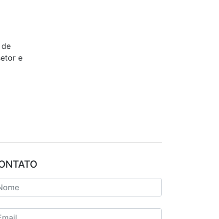
 de
etor e
ONTATO