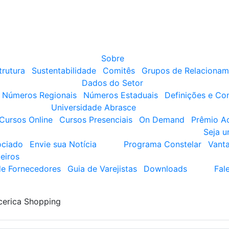
Sobre
trutura
Sustentabilidade
Comitês
Grupos de Relacionam
Dados do Setor
Números Regionais
Números Estaduais
Definições e Co
Universidade Abrasce
Cursos Online
Cursos Presenciais
On Demand
Prêmio A
Seja 
ociado
Envie sua Notícia
Programa Constelar
Vant
eiros
de Fornecedores
Guia de Varejistas
Downloads
Fal
cerica Shopping