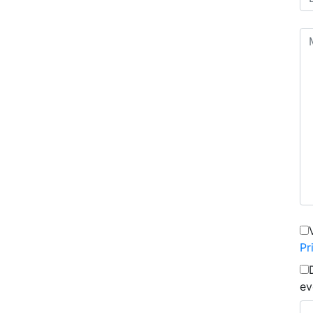
Pr
ev