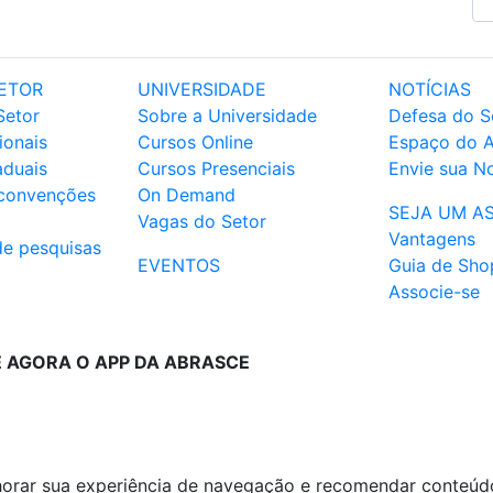
ETOR
UNIVERSIDADE
NOTÍCIAS
Setor
Sobre a Universidade
Defesa do S
ionais
Cursos Online
Espaço do 
aduais
Cursos Presenciais
Envie sua No
 convenções
On Demand
SEJA UM A
Vagas do Setor
Vantagens
de pesquisas
EVENTOS
Guia de Sho
Associe-se
E AGORA O APP DA ABRASCE
lhorar sua experiência de navegação e recomendar conteúd