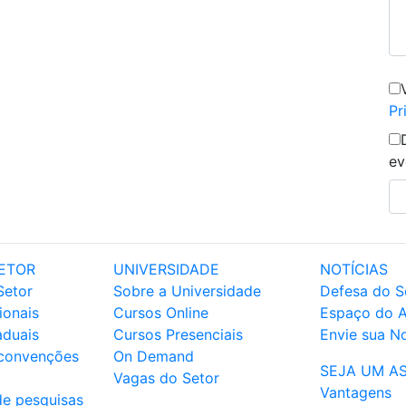
Pr
ev
ETOR
UNIVERSIDADE
NOTÍCIAS
Setor
Sobre a Universidade
Defesa do S
ionais
Cursos Online
Espaço do 
aduais
Cursos Presenciais
Envie sua No
 convenções
On Demand
SEJA UM A
Vagas do Setor
Vantagens
de pesquisas