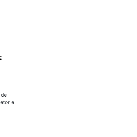
E
 de
etor e