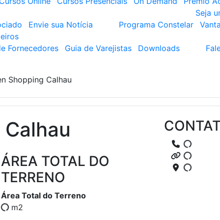
Cursos Online
Cursos Presenciais
On Demand
Prêmio A
Seja 
ociado
Envie sua Notícia
Programa Constelar
Vant
eiros
de Fornecedores
Guia de Varejistas
Downloads
Fal
en Shopping Calhau
 Calhau
CONTA
ÁREA TOTAL DO
TERRENO
Área Total do Terreno
m2