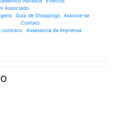
cadêmico Abrasce
Eventos
um Associado
agens
Guia de Shoppings
Associe-se
Contato
e conosco
Assessoria de Imprensa
TO