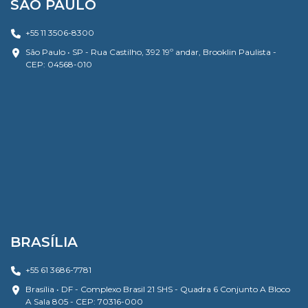
SÃO PAULO
+55 11 3506-8300
São Paulo • SP - Rua Castilho, 392 19º andar, Brooklin Paulista -
CEP: 04568-010
BRASÍLIA
+55 61 3686-7781
Brasília • DF - Complexo Brasil 21 SHS - Quadra 6 Conjunto A Bloco
A Sala 805 - CEP: 70316-000