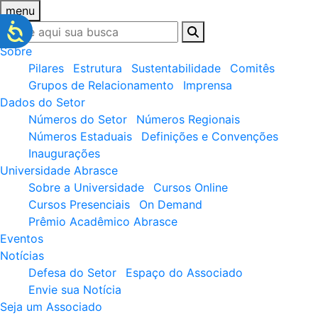
menu
Sobre
Pilares
Estrutura
Sustentabilidade
Comitês
Grupos de Relacionamento
Imprensa
Dados do Setor
Números do Setor
Números Regionais
Números Estaduais
Definições e Convenções
Inaugurações
Universidade Abrasce
Sobre a Universidade
Cursos Online
Cursos Presenciais
On Demand
Prêmio Acadêmico Abrasce
Eventos
Notícias
Defesa do Setor
Espaço do Associado
Envie sua Notícia
Seja um Associado