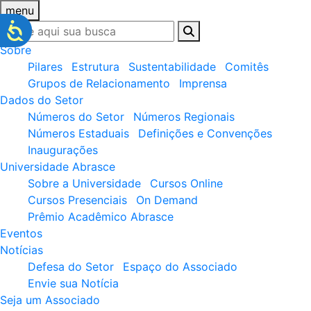
menu
Sobre
Pilares
Estrutura
Sustentabilidade
Comitês
Grupos de Relacionamento
Imprensa
Dados do Setor
Números do Setor
Números Regionais
Números Estaduais
Definições e Convenções
Inaugurações
Universidade Abrasce
Sobre a Universidade
Cursos Online
Cursos Presenciais
On Demand
Prêmio Acadêmico Abrasce
Eventos
Notícias
Defesa do Setor
Espaço do Associado
Envie sua Notícia
Seja um Associado