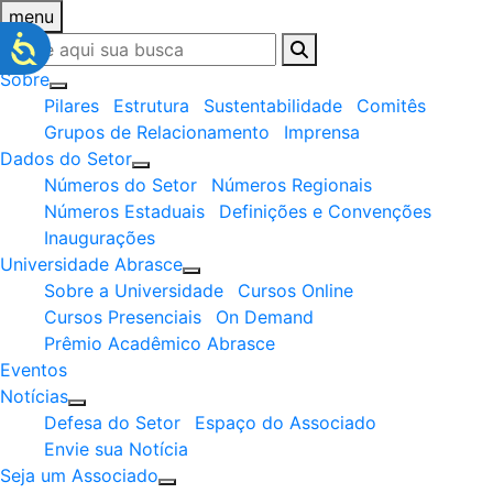
menu
Sobre
Pilares
Estrutura
Sustentabilidade
Comitês
Grupos de Relacionamento
Imprensa
Dados do Setor
Números do Setor
Números Regionais
Números Estaduais
Definições e Convenções
Inaugurações
Universidade Abrasce
Sobre a Universidade
Cursos Online
Cursos Presenciais
On Demand
Prêmio Acadêmico Abrasce
Eventos
Notícias
Defesa do Setor
Espaço do Associado
Envie sua Notícia
Seja um Associado