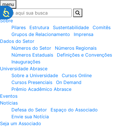
menu
Sobre
Pilares
Estrutura
Sustentabilidade
Comitês
Grupos de Relacionamento
Imprensa
Dados do Setor
Números do Setor
Números Regionais
Números Estaduais
Definições e Convenções
Inaugurações
Universidade Abrasce
Sobre a Universidade
Cursos Online
Cursos Presenciais
On Demand
Prêmio Acadêmico Abrasce
Eventos
Notícias
Defesa do Setor
Espaço do Associado
Envie sua Notícia
Seja um Associado