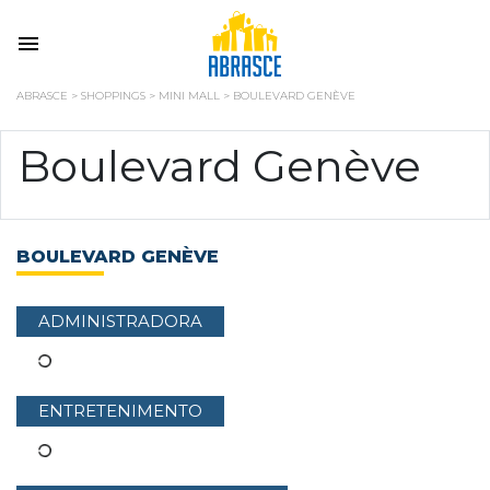
ABRASCE
>
SHOPPINGS
>
MINI MALL
>
BOULEVARD GENÈVE
Boulevard Genève
BOULEVARD GENÈVE
ADMINISTRADORA
ENTRETENIMENTO