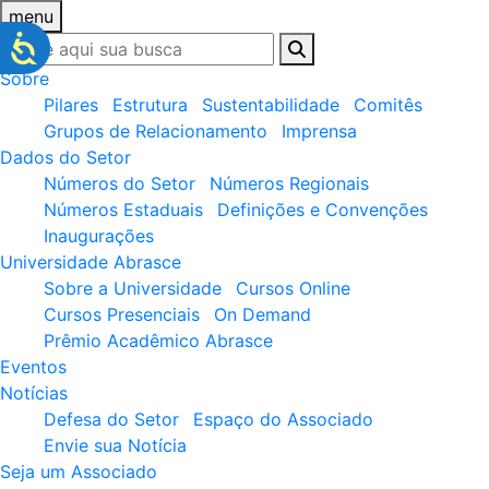
menu
Sobre
Pilares
Estrutura
Sustentabilidade
Comitês
Grupos de Relacionamento
Imprensa
Dados do Setor
Números do Setor
Números Regionais
Números Estaduais
Definições e Convenções
Inaugurações
Universidade Abrasce
Sobre a Universidade
Cursos Online
Cursos Presenciais
On Demand
Prêmio Acadêmico Abrasce
Eventos
Notícias
Defesa do Setor
Espaço do Associado
Envie sua Notícia
Seja um Associado