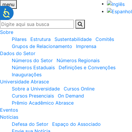
menu
Sobre
Pilares
Estrutura
Sustentabilidade
Comitês
Grupos de Relacionamento
Imprensa
Dados do Setor
Números do Setor
Números Regionais
Números Estaduais
Definições e Convenções
Inaugurações
Universidade Abrasce
Sobre a Universidade
Cursos Online
Cursos Presenciais
On Demand
Prêmio Acadêmico Abrasce
Eventos
Notícias
Defesa do Setor
Espaço do Associado
Envie sua Notícia