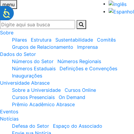
menu
Sobre
Pilares
Estrutura
Sustentabilidade
Comitês
Grupos de Relacionamento
Imprensa
Dados do Setor
Números do Setor
Números Regionais
Números Estaduais
Definições e Convenções
Inaugurações
Universidade Abrasce
Sobre a Universidade
Cursos Online
Cursos Presenciais
On Demand
Prêmio Acadêmico Abrasce
Eventos
Notícias
Defesa do Setor
Espaço do Associado
Envie sua Notícia