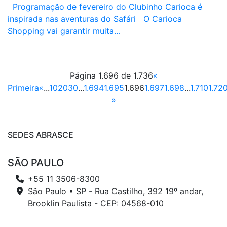
Programação de fevereiro do Clubinho Carioca é
inspirada nas aventuras do Safári O Carioca
Shopping vai garantir muita…
Página 1.696 de 1.736
«
Primeira
«
...
10
20
30
...
1.694
1.695
1.696
1.697
1.698
...
1.710
1.72
»
SEDES ABRASCE
SÃO PAULO
+55 11 3506-8300
São Paulo • SP - Rua Castilho, 392 19º andar,
Brooklin Paulista - CEP: 04568-010