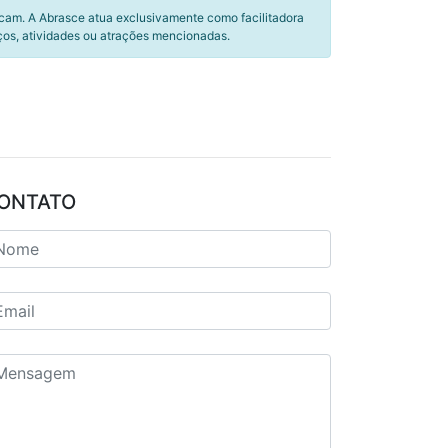
icam. A Abrasce atua exclusivamente como facilitadora
ços, atividades ou atrações mencionadas.
ONTATO