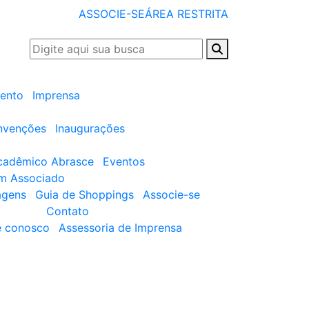
ASSOCIE-SE
ÁREA RESTRITA
ento
Imprensa
nvenções
Inaugurações
cadêmico Abrasce
Eventos
um Associado
agens
Guia de Shoppings
Associe-se
Contato
e conosco
Assessoria de Imprensa