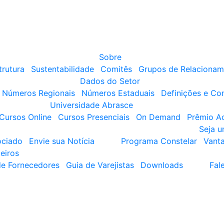
Sobre
trutura
Sustentabilidade
Comitês
Grupos de Relacionam
Dados do Setor
Números Regionais
Números Estaduais
Definições e Co
Universidade Abrasce
Cursos Online
Cursos Presenciais
On Demand
Prêmio A
Seja 
ociado
Envie sua Notícia
Programa Constelar
Vant
eiros
de Fornecedores
Guia de Varejistas
Downloads
Fal