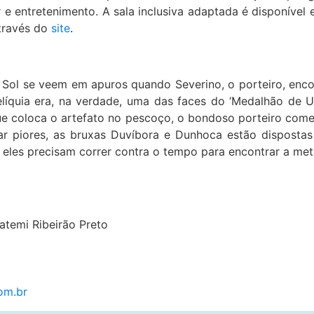
r e entretenimento. A sala inclusiva adaptada é disponível
através do
site
.
 e Sol se veem em apuros quando Severino, o porteiro, en
líquia era, na verdade, uma das faces do ‘Medalhão de Uz
e coloca o artefato no pescoço, o bondoso porteiro come
r piores, as bruxas Duvíbora e Dunhoca estão dispostas
a, eles precisam correr contra o tempo para encontrar a m
atemi Ribeirão Preto
om.br