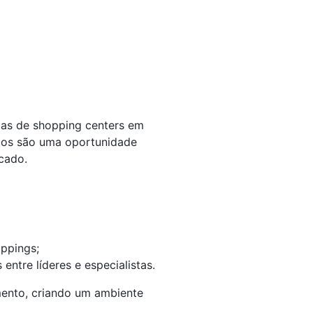
TENHO INTERESSE
ças de shopping centers em
ntos são uma oportunidade
rcado.
oppings;
ntre líderes e especialistas.
mento, criando um ambiente