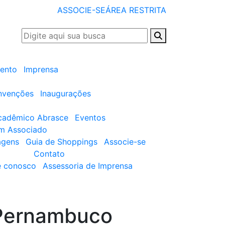
ASSOCIE-SE
ÁREA RESTRITA
ento
Imprensa
nvenções
Inaugurações
cadêmico Abrasce
Eventos
um Associado
agens
Guia de Shoppings
Associe-se
Contato
e conosco
Assessoria de Imprensa
ernambuco