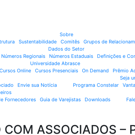
Sobre
trutura
Sustentabilidade
Comitês
Grupos de Relacionam
Dados do Setor
Números Regionais
Números Estaduais
Definições e Co
Universidade Abrasce
Cursos Online
Cursos Presenciais
On Demand
Prêmio A
Seja 
ociado
Envie sua Notícia
Programa Constelar
Vant
eiros
de Fornecedores
Guia de Varejistas
Downloads
Fal
 COM ASSOCIADOS – P