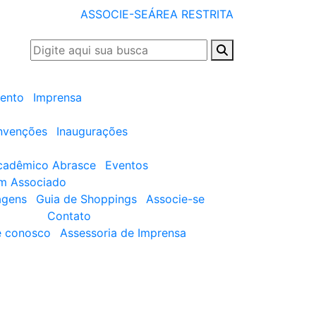
ASSOCIE-SE
ÁREA RESTRITA
ento
Imprensa
nvenções
Inaugurações
cadêmico Abrasce
Eventos
um Associado
agens
Guia de Shoppings
Associe-se
Contato
e conosco
Assessoria de Imprensa