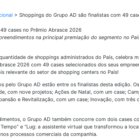
cional
>
Shoppings do Grupo AD são finalistas com 49 ca
 49 cases no Prêmio Abrasce 2026
reendimentos na principal premiação do segmento no País
quantidade de shoppings administrados do País, celebra 
 Abrasce 2026 com 49 cases selecionados dos seus empreend
s relevante do setor de shopping centers no País!
pelo Grupo AD estão entre os finalistas desta edição. Os c
de, com nove projetos; Ações de Natal, com um case; Camp
ansão e Revitalização, com um case; Inovação, com três c
dimentos, o Grupo AD também concorre com dois cases corp
empo” e “Lug: a assistente virtual que transformou a locaç
l nos processos comerciais da companhia.