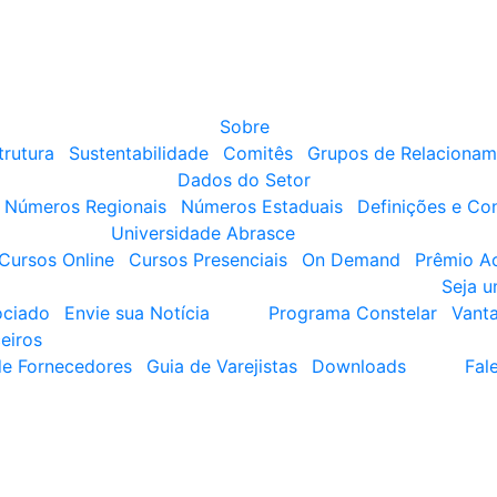
Sobre
trutura
Sustentabilidade
Comitês
Grupos de Relacionam
Dados do Setor
Números Regionais
Números Estaduais
Definições e Co
Universidade Abrasce
Cursos Online
Cursos Presenciais
On Demand
Prêmio A
Seja 
ociado
Envie sua Notícia
Programa Constelar
Vant
eiros
de Fornecedores
Guia de Varejistas
Downloads
Fal