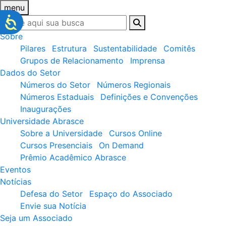
menu
Sobre
Pilares
Estrutura
Sustentabilidade
Comitês
Grupos de Relacionamento
Imprensa
Dados do Setor
Números do Setor
Números Regionais
Números Estaduais
Definições e Convenções
Inaugurações
Universidade Abrasce
Sobre a Universidade
Cursos Online
Cursos Presenciais
On Demand
Prêmio Acadêmico Abrasce
Eventos
Notícias
Defesa do Setor
Espaço do Associado
Envie sua Notícia
Seja um Associado