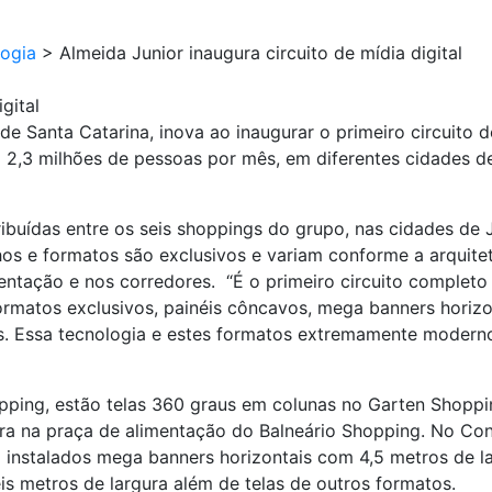
ogia
>
Almeida Junior inaugura circuito de mídia digital
gital
e Santa Catarina, inova ao inaugurar o primeiro circuito d
2,3 milhões de pessoas por mês, em diferentes cidades de
ribuídas entre os seis shoppings do grupo, nas cidades de J
os e formatos são exclusivos e variam conforme a arquite
mentação e nos corredores. “É o primeiro circuito complet
rmatos exclusivos, painéis côncavos, mega banners horizont
 Essa tecnologia e estes formatos extremamente modernos 
pping, estão telas 360 graus em colunas no Garten Shopp
ra na praça de alimentação do Balneário Shopping. No Co
instalados mega banners horizontais com 4,5 metros de 
is metros de largura além de telas de outros formatos.