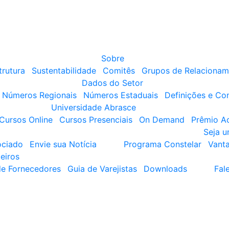
Sobre
trutura
Sustentabilidade
Comitês
Grupos de Relacionam
Dados do Setor
Números Regionais
Números Estaduais
Definições e Co
Universidade Abrasce
Cursos Online
Cursos Presenciais
On Demand
Prêmio A
Seja 
ociado
Envie sua Notícia
Programa Constelar
Vant
eiros
de Fornecedores
Guia de Varejistas
Downloads
Fal