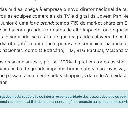
das mídias, chega à empresa o novo diretor nacional de pu
derou as equipes comerciais da TV e digital da Jovem Pan 
a Junior é uma
love brand
: temos 71% de market share em S
de mídia com grandes formatos de alto impacto, onde quase
s. E somando-se o fato de que os grandes players de mídi
ídia obrigatória para quem precisa se comunicar nacional 
 nacionais, como O Boticário, TIM, BTG Pactual, McDonald’s,
s os anunciantes e, por ser 100% digital em todos os sho
“É uma mídia de grande impacto, brand safety, não invasiva
que passam anualmente pelos shoppings da rede Almeida J
ior.
ulgados nesta seção são de inteira responsabilidade dos associados que os publ
ência ou responsabilidade sobre a contratação, execução ou qualidade de servi