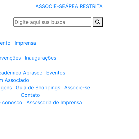
ASSOCIE-SE
ÁREA RESTRITA
ento
Imprensa
nvenções
Inaugurações
cadêmico Abrasce
Eventos
um Associado
agens
Guia de Shoppings
Associe-se
Contato
e conosco
Assessoria de Imprensa