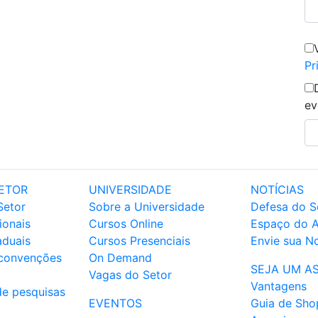
Pr
ev
ETOR
UNIVERSIDADE
NOTÍCIAS
Setor
Sobre a Universidade
Defesa do S
ionais
Cursos Online
Espaço do 
aduais
Cursos Presenciais
Envie sua No
 convenções
On Demand
SEJA UM A
Vagas do Setor
Vantagens
de pesquisas
EVENTOS
Guia de Sho