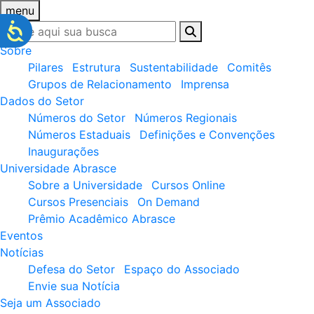
menu
Sobre
Pilares
Estrutura
Sustentabilidade
Comitês
Grupos de Relacionamento
Imprensa
Dados do Setor
Números do Setor
Números Regionais
Números Estaduais
Definições e Convenções
Inaugurações
Universidade Abrasce
Sobre a Universidade
Cursos Online
Cursos Presenciais
On Demand
Prêmio Acadêmico Abrasce
Eventos
Notícias
Defesa do Setor
Espaço do Associado
Envie sua Notícia
Seja um Associado