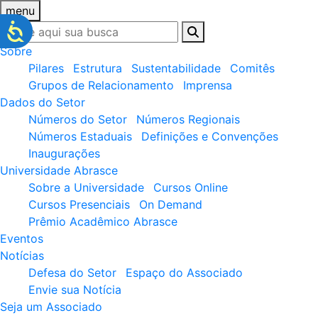
menu
Sobre
Pilares
Estrutura
Sustentabilidade
Comitês
Grupos de Relacionamento
Imprensa
Dados do Setor
Números do Setor
Números Regionais
Números Estaduais
Definições e Convenções
Inaugurações
Universidade Abrasce
Sobre a Universidade
Cursos Online
Cursos Presenciais
On Demand
Prêmio Acadêmico Abrasce
Eventos
Notícias
Defesa do Setor
Espaço do Associado
Envie sua Notícia
Seja um Associado