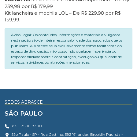
239,98 por R$ 179,99
Kit lancheira e mochila LOL – De R$ 229,98 por R$
159,99.
Aviso Legal: Os conteúdos, informações e materiais divulgados
nesta seção são de inteira responsabilidade dos associados que os
publicam. A Abrasce atua exclusivamente como facilitadora do
espaço de divulgação, não possuindo qualquer ingerência ou
responsabilidade sobre a contratação, execução ou qualidade de
serviços, atividades ou atrações mencionadas.
SEDES ABRASCE
SÃO PAULO
+55 11 3506-8300
São Paulo • SP - Rua Castilho, 392 19º andar, Brooklin Paulista -