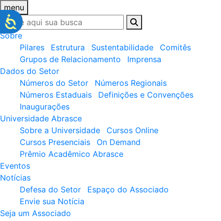
menu
Sobre
Pilares
Estrutura
Sustentabilidade
Comitês
Grupos de Relacionamento
Imprensa
Dados do Setor
Números do Setor
Números Regionais
Números Estaduais
Definições e Convenções
Inaugurações
Universidade Abrasce
Sobre a Universidade
Cursos Online
Cursos Presenciais
On Demand
Prêmio Acadêmico Abrasce
Eventos
Notícias
Defesa do Setor
Espaço do Associado
Envie sua Notícia
Seja um Associado