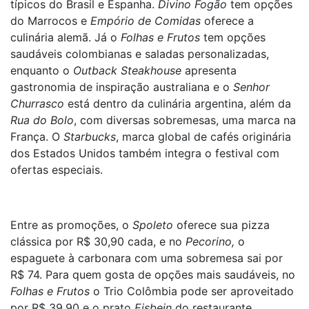
típicos do Brasil e Espanha.
Divino Fogão
tem opções
do Marrocos e
Empório de Comidas
oferece a
culinária alemã. Já o
Folhas e Frutos
tem opções
saudáveis colombianas e saladas personalizadas,
enquanto o
Outback Steakhouse
apresenta
gastronomia de inspiração australiana e o
Senhor
Churrasco
está dentro da culinária argentina, além da
Rua do Bolo
, com diversas sobremesas, uma marca na
França. O
Starbucks
, marca global de cafés originária
dos Estados Unidos também integra o festival com
ofertas especiais.
Entre as promoções, o
Spoleto
oferece sua pizza
clássica por R$ 30,90 cada, e no
Pecorino,
o
espaguete à carbonara com uma sobremesa sai por
R$ 74. Para quem gosta de opções mais saudáveis, no
Folhas e Frutos
o Trio Colômbia pode ser aproveitado
por R$ 39,90 e o prato
Eisbein
do restaurante