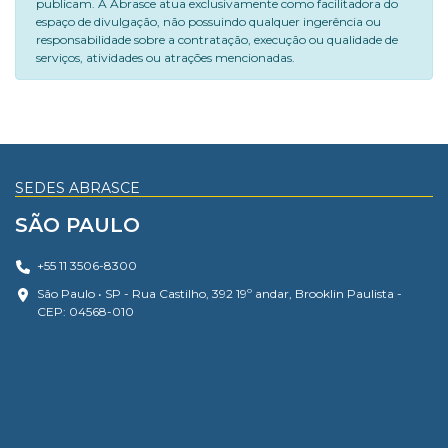
publicam. A Abrasce atua exclusivamente como facilitadora do
espaço de divulgação, não possuindo qualquer ingerência ou
responsabilidade sobre a contratação, execução ou qualidade de
serviços, atividades ou atrações mencionadas.
SEDES ABRASCE
SÃO PAULO
+55 11 3506-8300
São Paulo • SP - Rua Castilho, 392 19º andar, Brooklin Paulista -
CEP: 04568-010